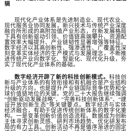
辑
现代化产业体系是先进制造业、现代农业、
现代服务业协同发展，新兴技术与传统产业深度
融合所形成的高附加值产业形态，在新发展格局
下具有创新驱动引领、价值链高端攀升、资源配
置效率大幅提升、产业链韧性显著增强等特征。
数字经济以其高创新性、强渗透性、广覆盖性深
刻变革实体经济的生产模式与发展理念，不断推
进传统产业向数字化、智能化、现代化升级，夯
实了现代化产业体系的基础。
数字经济开辟了新的科技创新模式。
科技创
新与产业体系的有效衔接和有机融合是产业结构
升级的方向，也是提升产业链国际竞争优势和全
球价值链地位的关键。党的二十大报告继续强调
“创新驱动发展战略”、“完善科技创新体系”、“建
设开放创新生态”等关键要点。数字经济与实体
经济融合，有助于促进传统创新体系的数字化重
构。一是变革创新价值创造流程。数据成为创新
主体寻求创新灵感、研判市场趋势、优化研发布
局的有力工具。创新活动不再是循序渐进的固定