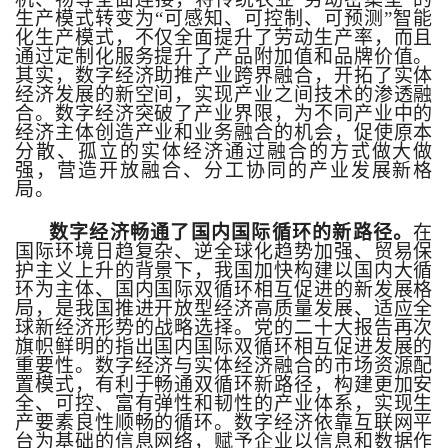
生产模式转变为“可感知、可控制、可预测”智能
化生产模式，不仅全面提升了劳动生产率，而且
通过定制化服务提升了产品附加值和品牌价值。
其实，数字经济助推产业跨界融合，开拓了实体
经济发展的新空间，实现产业之间技术的渗透融
合。数字经济突破了产业界限，为不同产业中的
经济主体创造产业和业务融合的机会，促使原本
分散、孤立的实体经济通过融合的方式做大做
强，营造开放融合、分工协同的产业发展新格
局。
数字经济畅通了国内国际循环的新路径。
在
国际环境日趋复杂、逆全球化趋势加强、贸易保
护主义上升的背景下，我国加快构建以国内大循
环为主体、国内国际双循环相互促进的新发展格
局，是我国推进开放型经济高质量发展、适应全
球新经济形势的战略选择。党的二十大报告再次
旗帜鲜明的指出国内国际双循环相互促进发展的
重要性。数字经济与实体经济融合的市场资源配
置模式，有利于畅通双循环新路径，构建更加安
全、可控、富有弹性和韧性的产业体系，实现生
产要素良性顺畅的循环。数字经济依靠互联网平
台为基础的信息网络，赋予企业以信息和数据作