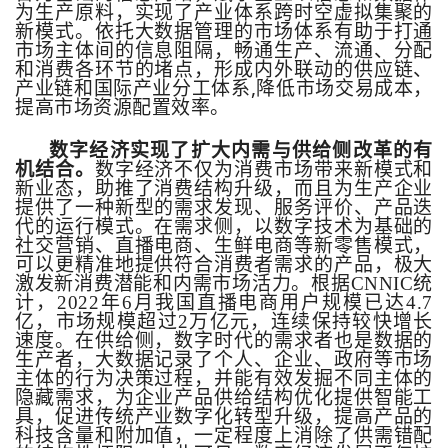
为生产原料，实现了产业体系跨时空虚拟集聚的
新模式。依托大数据管理的市场体系有助于打通
市场主体间的信息阻隔，畅通生产、流通、分配
和消费各环节的堵点，形成内外联动的供应链、
,
产业链和国际产业分工体系
降低市场交易成本，
提高市场资源配置效率。
数字经济实现了扩大内需与供给侧改革的有
机结合。
数字经济不仅为消费市场带来新模式和
新业态，助推了消费结构升级，而且为生产企业
提供了一种新型的需求发现、服务评价、产品迭
代的运行模式。在需求侧，以数字技术为基础的
社交营销、直播电商、生鲜电商等新零售模式，
可以更精准地提供符合消费者需求的产品，极大
激发新消费潜能和内需市场活力。根据
CNNIC
统
计，
2022
年
6
月我国直播电商用户规模已达
4.7
亿，市场规模超过
2
万亿元，连续保持较快增长
速度。在供给侧，数字时代的需求者也是数据的
生产者，大数据记录了个人、企业、政府等市场
主体的行为决策过程，并能有效发掘不同主体的
隐藏需求，为企业产品供给结构优化提供智能工
具，促进传统产业数字化转型升级，提高产品的
科技含量和附加值，一定程度上消除了供需错配