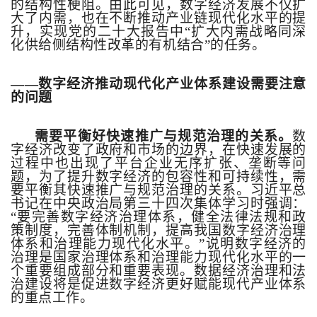
的结构性梗阻。由此可见，数字经济发展不仅扩
大了内需，也在不断推动产业链现代化水平的提
升，实现党的二十大报告中
“
扩大内需战略同深
化供给侧结构性改革的有机结合
”
的任务。
——数字经济推动现代化产业体系建设需要注意
的问题
需要平衡好快速推广与规范治理的关系。
数
字经济改变了政府和市场的边界，在快速发展的
过程中也出现了平台企业无序扩张、垄断等问
题，为了提升数字经济的包容性和可持续性，需
要平衡其快速推广与规范治理的关系。习近平总
书记在中央政治局第三十四次集体学习时强调：
“
要完善数字经济治理体系，健全法律法规和政
策制度，完善体制机制，提高我国数字经济治理
体系和治理能力现代化水平。
”
说明数字经济的
治理是国家治理体系和治理能力现代化水平的一
个重要组成部分和重要表现。数据经济治理和法
治建设将是促进数字经济更好赋能现代产业体系
的重点工作。