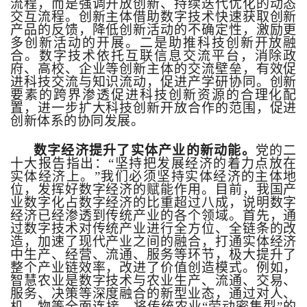
流程，而是强调开放创新、持续迭代优化的动态
交互流程。创新主体借助数字技术快速获取创新
产品的反馈，降低创新活动的不确定性，激励更
多创新活动的开展。二是助推科技创新开放融
合。数字技术依托互联信息交流平台，消除政
府、高校、企业等创新主体的交流壁垒，有效促
进科技交流与知识流动，促进产学研协同。创新
要素的跨界渗透促进科技创新资源的合理化配
置，进一步扩大科技创新开放合作的范围，促进
创新体系的协同发展。
数字经济提升了实体产业的新动能。
党的二
十大报告指出：“坚持把发展经济的着力点放在
实体经济上。”我们必须坚持实体经济的主体地
位，发挥好数字经济的赋能作用。目前，我国产
业数字化占数字经济的比重超过八成，说明数字
经济已经渗透到传统产业的各个领域。首先，通
过数字技术对传统产业进行全方位、全链条的改
造，加速了现代产业之间的融合，打通实体经济
中生产、经营、流通、服务等环节，极大提升了
整个产业链效率，改进了价值创造模式。例如，
智慧农业是数字技术与农业生产、流通、交易、
服务、决策等深度融合的新型业态，通过对人、
机、物等全面连接，将传统农业“劳动密集型”的