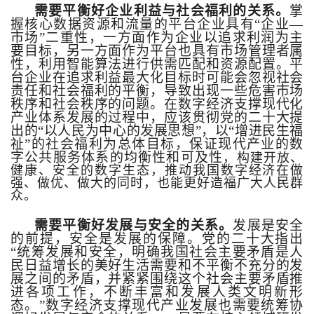
需要平衡好企业利益与社会福利的关系。
掌
握核心数据资源和流量的平台企业具有“企业
—
市场”二重性，一方面作为企业以追求利润为主
要目标，另一方面作为平台也具有市场管理者属
性，利用智能算法进行供需匹配和资源配置。平
台企业在追求利益最大化目标时可能会忽视社会
责任和社会福利的平衡，导致出现一些危害市场
秩序和社会秩序的问题。在数字经济支撑现代化
产业体系发展的过程中，应该贯彻党的二十大提
出的“以人民为中心的发展思想”，以“增进民生福
祉”的社会福利为总体目标，保证现代产业的数
字公共服务体系的均衡性和可及性
，构建开放、
健康、安全的数字生态，推动我国数字经济在做
强、做优、做大的同时，也能更好造福广大人民群
众。
需要平衡好发展与安全的关系。
发展是安全
的前提，安全是发展的保障。党的二十大指出
“统筹发展和安全，明确我国社会主要矛盾是人
民日益增长的美好生活需要和不平衡不充分的发
展之间的矛盾，并紧紧围绕这个社会主要矛盾推
进各项工作，不断丰富和发展人类文明新形
态。”数字经济支撑现代产业发展也需要统筹协